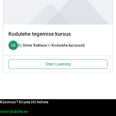
Kodulehe tegemise kursus
SK
By
Silver Kuklase
In
Kodulehe kursused
Start Learning
Küsimusi? Kirjuta või helista:
silver@ability.ee